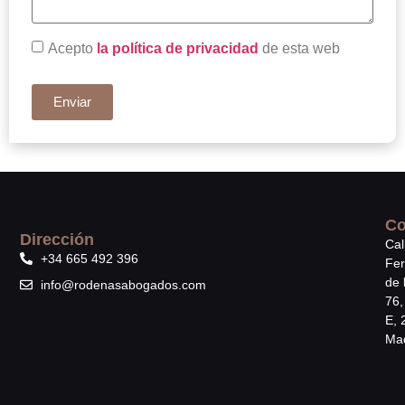
Acepto
la política de privacidad
de esta web
Enviar
Co
Dirección
Cal
+34 665 492 396
Fe
de 
info@rodenasabogados.com
76,
E, 
Mad