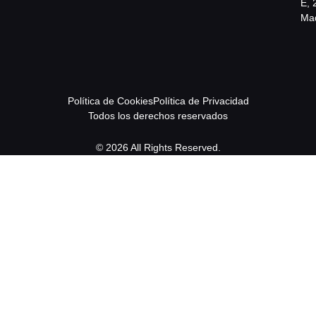
E, 
Mad
Política de Cookies
Política de Privacidad
Todos los derechos reservados
© 2026 All Rights Reserved.