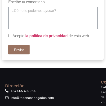
Escribe tu comentario
Acepto
la política de privacidad
de esta web
Enviar
Co
Dirección
Cal
+34 665 492 396
Fe
de 
info@rodenasabogados.com
76,