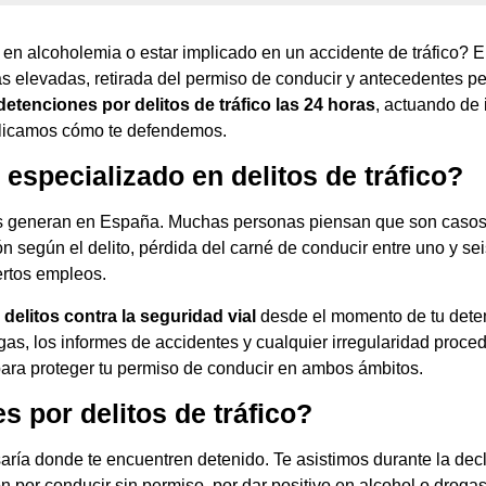
o en alcoholemia o estar implicado en un accidente de tráfico? 
as elevadas, retirada del permiso de conducir y antecedentes pe
etenciones por delitos de tráfico las 24 horas
, actuando de 
plicamos cómo te defendemos.
especializado en delitos de tráfico?
ones generan en España. Muchas personas piensan que son caso
n según el delito, pérdida del carné de conducir entre uno y se
ertos empleos.
delitos contra la seguridad vial
desde el momento de tu deten
rogas, los informes de accidentes y cualquier irregularidad pro
para proteger tu permiso de conducir en ambos ámbitos.
por delitos de tráfico?
ría donde te encuentren detenido. Te asistimos durante la dec
on por conducir sin permiso, por dar positivo en alcohol o droga