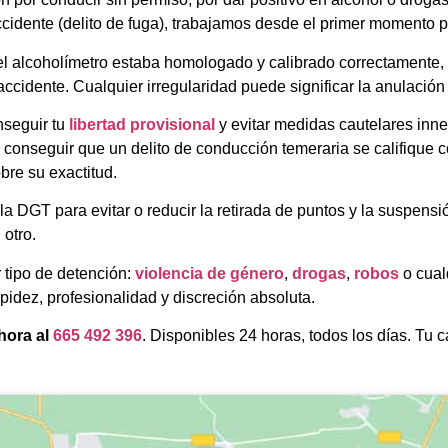
cidente (delito de fuga), trabajamos desde el primer momento pa
 alcoholímetro estaba homologado y calibrado correctamente, si 
l accidente. Cualquier irregularidad puede significar la anulac
nseguir tu
libertad provisional
y evitar medidas cautelares inne
o, conseguir que un delito de conducción temeraria se califiqu
bre su exactitud.
a DGT para evitar o reducir la retirada de puntos y la suspens
 otro.
 tipo de detención:
violencia de género
,
drogas
,
robos
o cual
dez, profesionalidad y discreción absoluta.
ahora al
665 492 396
. Disponibles 24 horas, todos los días. Tu c