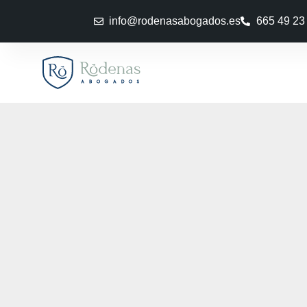
info@rodenasabogados.es
665 49 23