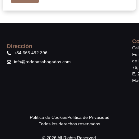
Co
Dirección
Cal
+34 665 492 396
Fe
de 
info@rodenasabogados.com
76,
E, 
Mad
Política de Cookies
Política de Privacidad
Todos los derechos reservados
© 2026 All Rights Reserved.