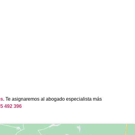
os
. Te asignaremos al abogado especialista más
5 492 396