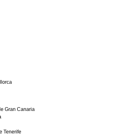
lorca
de Gran Canaria
a
e Tenerife