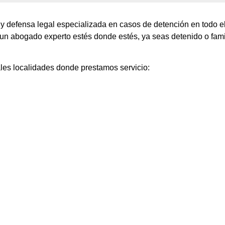
defensa legal especializada en casos de detención en todo el 
un abogado experto estés donde estés, ya seas detenido o famil
ales localidades donde prestamos servicio: