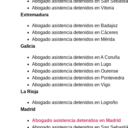
Abogado asistencia detenidos en San Sebasti
Abogado asistencia detenidos en Vitoria
Extremadura
Abogado asistencia detenidos en Badajoz
Abogado asistencia detenidos en Cáceres
Abogado asistencia detenidos en Mérida
Galicia
Abogado asistencia detenidos en A Coruña
Abogado asistencia detenidos en Lugo
Abogado asistencia detenidos en Ourense
Abogado asistencia detenidos en Pontevedra
Abogado asistencia detenidos en Vigo
La Rioja
Abogado asistencia detenidos en Logroño
Madrid
Abogado asistencia detenidos en Madrid
Abogado asistencia detenidos en San Sebasti