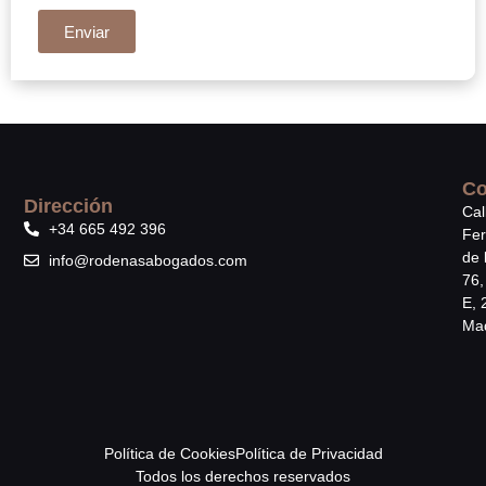
Enviar
Co
Dirección
Cal
+34 665 492 396
Fe
de 
info@rodenasabogados.com
76,
E, 
Mad
Política de Cookies
Política de Privacidad
Todos los derechos reservados