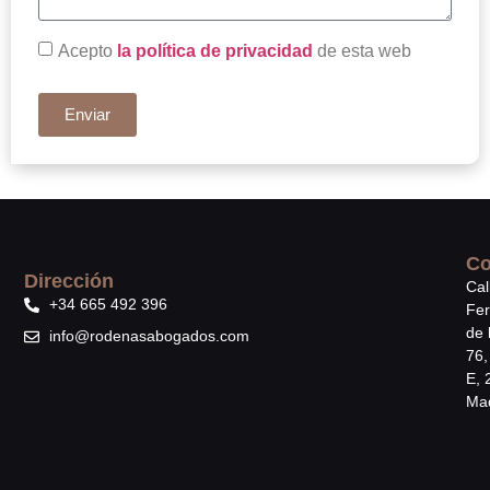
Acepto
la política de privacidad
de esta web
Enviar
Co
Dirección
Cal
+34 665 492 396
Fe
de 
info@rodenasabogados.com
76,
E, 
Mad