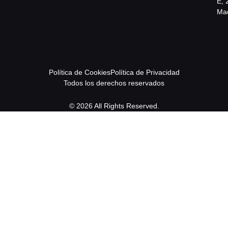
E, 
Mad
Política de Cookies
Política de Privacidad
Todos los derechos reservados
© 2026 All Rights Reserved.