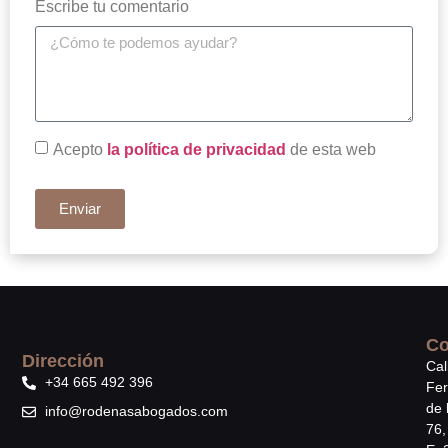
Escribe tu comentario
Acepto
la política de privacidad
de esta web
Enviar
Co
Dirección
Cal
+34 665 492 396
Fe
de 
info@rodenasabogados.com
76,