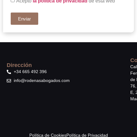
Acepto
la política de privacidad
de esta web
Enviar
Co
Dirección
Cal
+34 665 492 396
Fe
de 
info@rodenasabogados.com
76,
E, 
Mad
Política de Cookies
Política de Privacidad