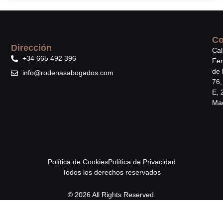
Co
Dirección
Cal
+34 665 492 396
Fe
de 
info@rodenasabogados.com
76,
E, 
Mad
Política de Cookies
Política de Privacidad
Todos los derechos reservados
© 2026 All Rights Reserved.