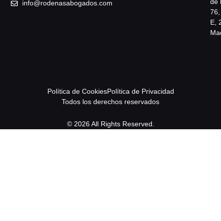
de 
info@rodenasabogados.com
76,
E, 
Mad
Política de Cookies
Política de Privacidad
Todos los derechos reservados
© 2026 All Rights Reserved.