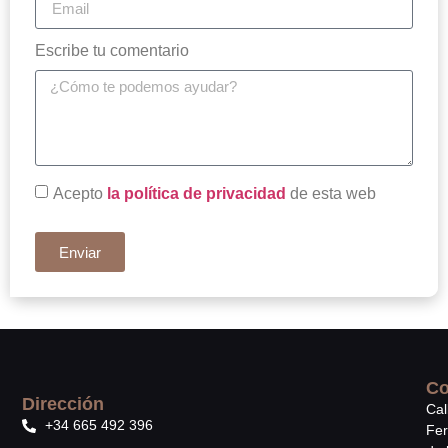
Escribe tu comentario
Acepto
la política de privacidad
de esta web
Enviar
Co
Dirección
Cal
+34 665 492 396
Fe