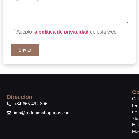
Acepto
la política de privacidad
de esta web
Enviar
Co
Dirección
Cal
+34 665 492 396
Fe
de 
info@rodenasabogados.com
76,
E, 
Mad