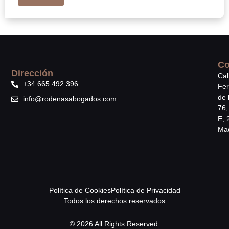
Co
Dirección
Cal
+34 665 492 396
Fe
de 
info@rodenasabogados.com
76,
E, 
Mad
Política de Cookies
Política de Privacidad
Todos los derechos reservados
© 2026 All Rights Reserved.