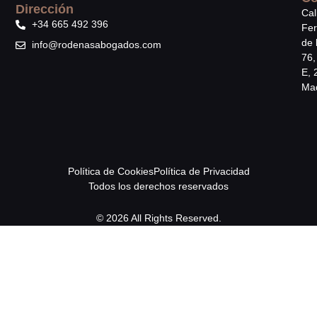
Dirección
Cal
+34 665 492 396
Fe
de 
info@rodenasabogados.com
76,
E, 
Mad
Política de Cookies
Política de Privacidad
Todos los derechos reservados
© 2026 All Rights Reserved.