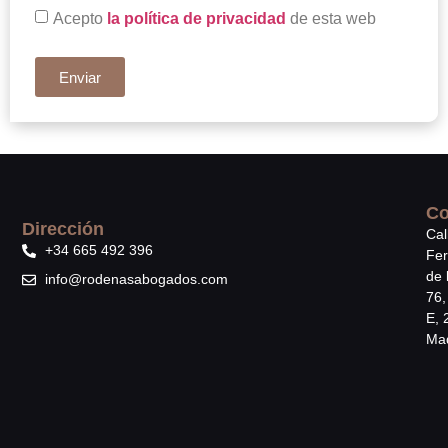
Acepto
la política de privacidad
de esta web
Enviar
Co
Dirección
Cal
+34 665 492 396
Fe
de 
info@rodenasabogados.com
76,
E, 
Mad